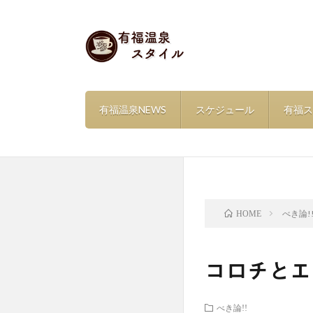
有福温泉NEWS
スケジュール
有福ス
べき論!
HOME
コロチとエ
べき論!!