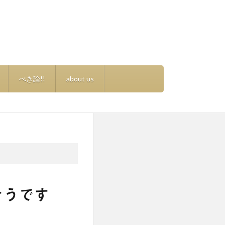
べき論!!
about us
そうです