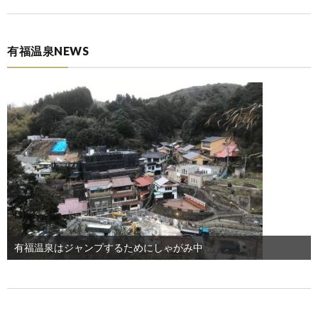
ル
イ
琲
温
き
about
有福温泉NEWS
ル
泉
論!!
us
プ
info
ロ
ジ
ェ
有福温泉はジャンプするためにしゃがみ中
ク
ト