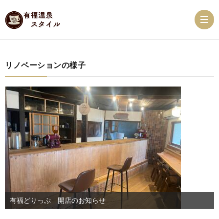
リノベーションの様子
有
福
ス
温
ケ
有
泉
ジ
福
有
NEW
ュ
ス
福
有
有福どりっぷ 開店のお知らせ
ー
タ
珈
福
べ