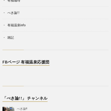
有福珈琲
べき論!!
有福温泉info
雑記
FBページ 有福温泉応援団
「べき論!!」 チャンネル