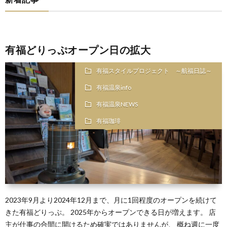
有福どりっぷオープン日の拡大
有福スタイルプロジェクト ～航福日誌～
有福温泉info
有福温泉NEWS
有福珈琲
2023年9月より2024年12月まで、月に1回程度のオープンを続けて
きた有福どりっぷ。 2025年からオープンできる日が増えます。 店
主が仕事の合間に開けるため確実ではありませんが、 概ね週に一度