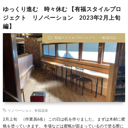
ゆっくり進む 時々休む 【有福スタイルプロ
ジェクト リノベーション 2023年2月上旬
編】
有福スタイルプロジェクト ～航福日誌～
リノベーション
,
有福温泉
2月上旬 （作業員6名） この日は机を作りました。 まずは木材に蜜
蝋を塗っていきます。 冬場などは蜜蝋が固まっているので塗る際に