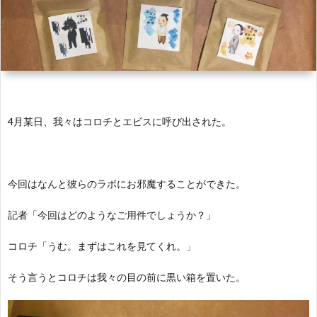
ル
イ
琲
温
き
about
ル
泉
論!!
us
プ
info
4月某日、我々はコロチとエビスに呼び出された。
ロ
ジ
今回はなんと彼らのラボにお邪魔することができた。
ェ
記者「今回はどのようなご用件でしょうか？」
コロチ「うむ。まずはこれを見てくれ。」
ク
そう言うとコロチは我々の目の前に黒い箱を置いた。
ト