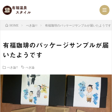
べき論!!
有福珈琲のパッケージサンプルが届いたようです
HOME
有
有福珈琲のパッケージサンプルが届
福
ス
いたようです
温
ケ
有
べき論!!
べき論
泉
ジ
福
有
NEW
ュ
ス
福
有
ー
タ
珈
福
べ