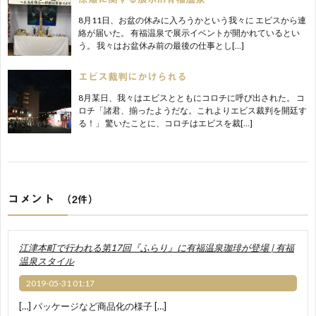
8月11日、お盆の休みに入ろうかという我々に エビスから連
絡が届いた。 有福温泉で展示イベントが開かれているとい
う。 我々はお盆休み前の最後の仕事とし[…]
エビス裁判にかけられる
8月某日、我々はエビスとともにコロチに呼び出された。 コ
ロチ「諸君、揃ったようだな。これよりエビス裁判を開廷す
る！」 驚いたことに、コロチはエビスを裁[…]
コメント
（2件）
江津本町で行われる第17回『ふらり』に有福温泉珈琲が登場 | 有福
温泉スタイル
2019-05-31 01:17
[…] パッケージなど商品化の様子 […]