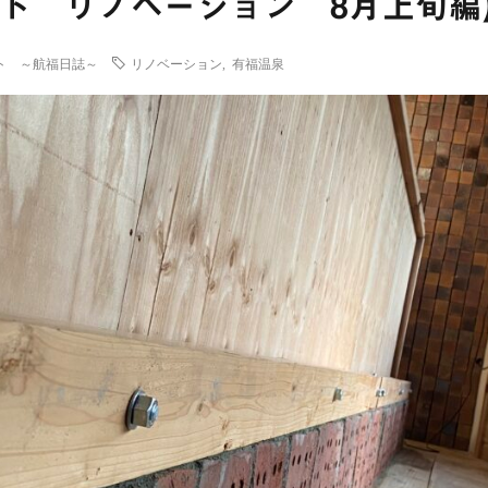
ト リノベーション 8月上旬編
ト ～航福日誌～
リノベーション
,
有福温泉