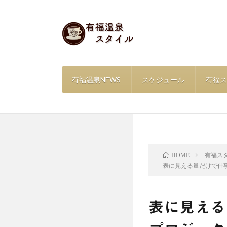
有福温泉NEWS
スケジュール
有福ス
有福ス
HOME
表に見える量だけで仕
表に見える