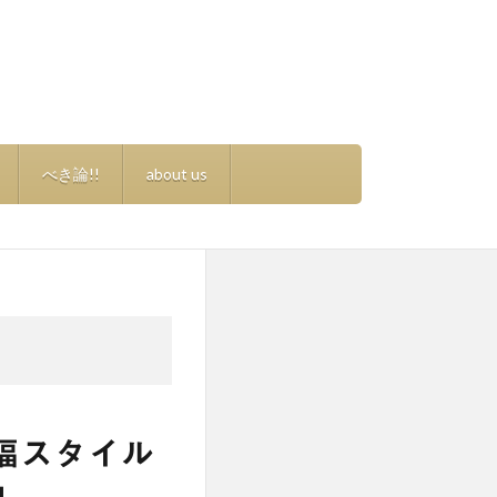
べき論!!
about us
福スタイル