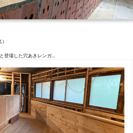
名）
と登場した穴あきレンガ…