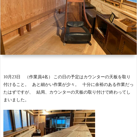
ル
イ
琲
温
き
about
ル
泉
論!!
us
プ
info
ロ
ジ
10
月
23
日 （作業員
4
名）
この日の予定はカウンターの天板を取り
付けること。
あと細かい作業が少々。
十分に余裕のある作業だっ
ェ
たはずですが、
結局、カウンターの天板の取り付けで終わってし
まいました。
ク
ト