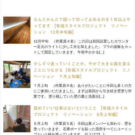
なんだかんだで図って切って止めるのを１年以上や
ってます 【有福スタイルプロジェクト リノベー
ション 12月中旬編】
12月中旬 （作業員４名） この日は前回設置したカウンタ
ー足元のライトに少し工夫を加えました。 プラの波板をカッ
トして固定していきます。 午前中かかる[…]
少しずつ塗っていくことが、やがて大きな面を塗る
ことにつながる【有福スタイルプロジェクト リノ
ベーション ７月上旬編】
７月上旬 （作業員９名） ありがたいことに今回も多くの方
にご参加いただきました。 まずは前回から引き続き壁塗り作
業です。 塗り残していた壁の裏と洗面台[…]
舐めていい仕事はないということ 【有福スタイル
プロジェクト リノベーション 6月上旬編】
６月上旬 （作業員５名） 今回は新メンバーも加わり、壁を
塗っていきます。 石膏ボードを貼った箇所すべてにユートッ
プという材を塗っていきます。 仕上げで[…]