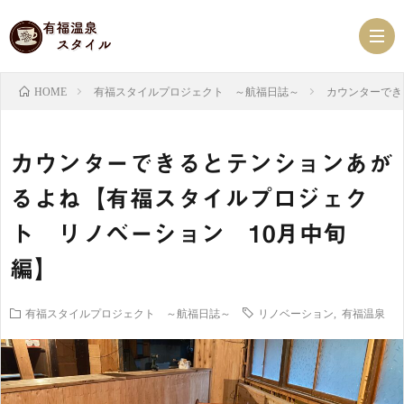
有福スタイルプロジェクト ～航福日誌～
カウンターでき
HOME
有
カウンターできるとテンションあが
福
ス
るよね【有福スタイルプロジェク
ト リノベーション 10月中旬
温
ケ
有
編】
泉
ジ
福
有
有福スタイルプロジェクト ～航福日誌～
リノベーション
,
有福温泉
NEW
ュ
ス
福
有
ー
タ
珈
福
べ