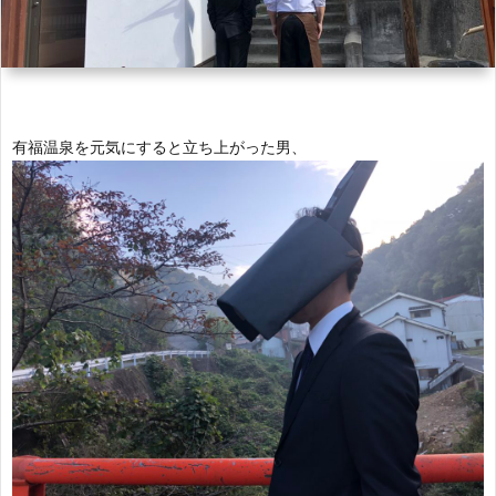
ル
イ
琲
温
き
about
ル
泉
論!!
us
有福温泉を元気にすると立ち上がった男、
プ
info
ロ
ジ
ェ
ク
ト