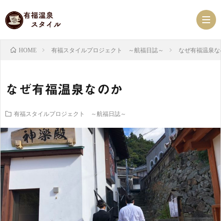
有福スタイルプロジェクト ～航福日誌～
なぜ有福温泉な
HOME
有
なぜ有福温泉なのか
福
ス
有福スタイルプロジェクト ～航福日誌～
温
ケ
有
泉
ジ
福
有
NEW
ュ
ス
福
有
ー
タ
珈
福
べ