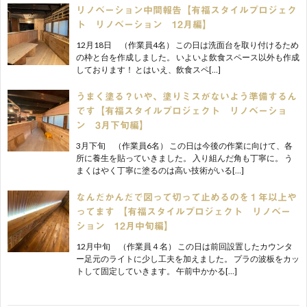
リノベーション中間報告【有福スタイルプロジェク
ト リノベーション 12月編】
12月18日 （作業員4名） この日は洗面台を取り付けるため
の枠と台を作成しました。 いよいよ飲食スペース以外も作成
しております！ とはいえ、飲食スペ[…]
うまく塗る？いや、塗りミスがないよう準備するん
です【有福スタイルプロジェクト リノベーショ
ン 3月下旬編】
3月下旬 （作業員6名） この日は今後の作業に向けて、各
所に養生を貼っていきました。 入り組んだ角も丁寧に。 う
まくはやく丁寧に塗るのは高い技術がいる[…]
なんだかんだで図って切って止めるのを１年以上や
ってます 【有福スタイルプロジェクト リノベー
ション 12月中旬編】
12月中旬 （作業員４名） この日は前回設置したカウンタ
ー足元のライトに少し工夫を加えました。 プラの波板をカッ
トして固定していきます。 午前中かかる[…]