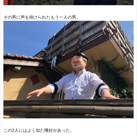
～
その男に声を掛けられたもう一人の男。
航
福
日
誌
～
この2人にはよく似た嗜好があった。