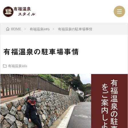
有福温泉info
有福温泉の駐車場事情
HOME
有
有福温泉の駐車場事情
福
ス
有福温泉info
温
ケ
有
泉
ジ
福
有
NEW
ュ
ス
福
有
ー
タ
珈
福
べ