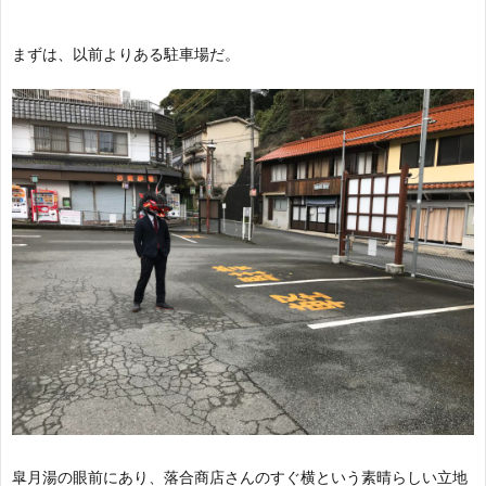
～
まずは、以前よりある駐車場だ。
航
福
日
誌
～
皐月湯の眼前にあり、落合商店さんのすぐ横という素晴らしい立地