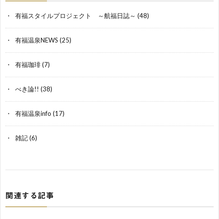
有福スタイルプロジェクト ～航福日誌～
(48)
有福温泉NEWS
(25)
有福珈琲
(7)
べき論!!
(38)
有福温泉info
(17)
雑記
(6)
関連する記事