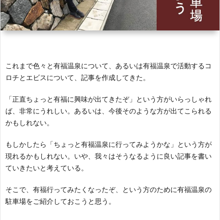
ル
イ
琲
温
き
about
ル
泉
論!!
us
これまで色々と有福温泉について、あるいは有福温泉で活動するコ
プ
info
ロチとエビスについて、記事を作成してきた。
ロ
「正直ちょっと有福に興味が出てきたぞ」という方がいらっしゃれ
ば、非常にうれしい。あるいは、今後そのような方が出てこられる
ジ
かもしれない。
もしかしたら「ちょっと有福温泉に行ってみようかな」という方が
ェ
現れるかもしれない。いや、我々はそうなるように良い記事を書い
ていきたいと考えている。
ク
そこで、有福行ってみたくなったぞ、という方のために有福温泉の
ト
駐車場をご紹介しておこうと思う。