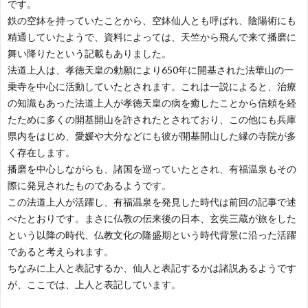
です。
鉄の空鉢を持っていたことから、空鉢仙人とも呼ばれ、陰陽術にも
精通していたようで、資料によっては、天竺から飛んで来て播磨に
舞い降りたという記載もありました。
法道上人は、孝徳天皇の勅願により650年に開基された法華山の一
乗寺を中心に活動していたとされます。これは一説によると、治療
の知識もあった法道上人が孝徳天皇の病を癒したことから信頼を経
たために多くの開基開山を許されたとされており、この他にも兵庫
県内をはじめ、愛媛や大分などにも彼が開基開山した縁の寺院が多
く存在します。
播磨を中心しながらも、諸国を巡っていたとされ、有福温泉もその
際に発見されたものであるようです。
この法道上人が活躍し、有福温泉を発見した時代は前回の記事で述
べたとおりです。まさに仏教の伝来後の日本、玄奘三蔵が旅をした
という以降の時代、仏教文化の隆盛期という時代背景に沿った活躍
であると考えられます。
ちなみに上人と表記するか、仙人と表記するかは諸説あるようです
が、ここでは、上人と表記しています。