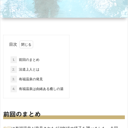
ル
イ
琲
温
き
about
ル
泉
論!!
us
プ
info
目次
ロ
1.
前回のまとめ
ジ
2.
法道上人とは
3.
有福温泉の発見
ェ
4.
有福温泉は由緒ある癒しの湯
ク
前回のまとめ
ト