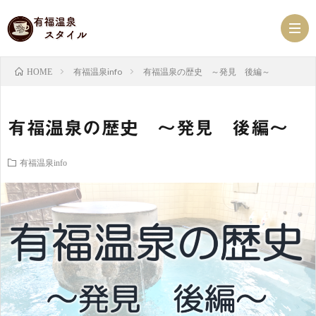
有福温泉info
有福温泉の歴史 ～発見 後編～
HOME
有
有福温泉の歴史 ～発見 後編～
福
ス
有福温泉info
温
ケ
有
泉
ジ
福
有
NEW
ュ
ス
福
有
ー
タ
珈
福
べ