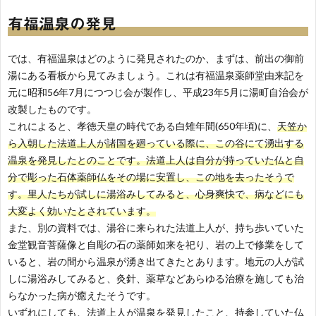
有福温泉の発見
では、有福温泉はどのように発見されたのか、まずは、前出の御前
湯にある看板から見てみましょう。これは有福温泉薬師堂由来記を
元に昭和56年7月につつじ会が製作し、平成23年5月に湯町自治会が
改製したものです。
これによると、孝徳天皇の時代である白雉年間(650年頃)に、
天笠か
ら入朝した法道上人が諸国を廻っている際に、この谷にて湧出する
温泉を発見したとのことです。法道上人は自分が持っていた仏と自
分で彫った石体薬師仏をその場に安置し、この地を去ったそうで
す。里人たちが試しに湯浴みしてみると、心身爽快で、病などにも
大変よく効いたとされています。
また、別の資料では、湯谷に来られた法道上人が、持ち歩いていた
金堂観音菩薩像と自彫の石の薬師如来を祀り、岩の上で修業をして
いると、岩の間から温泉が湧き出てきたとあります。地元の人が試
しに湯浴みしてみると、灸針、薬草などあらゆる治療を施しても治
らなかった病が癒えたそうです。
いずれにしても、法道上人が温泉を発見したこと、持参していた仏