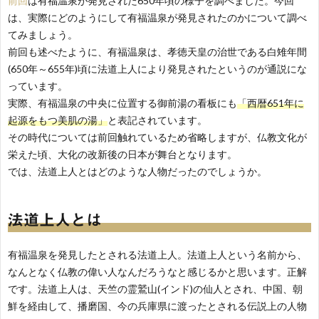
前回
は有福温泉が発見された650年頃の様子を調べました。今回
～
は、実際にどのようにして有福温泉が発見されたのかについて調べ
てみましょう。
航
前回も述べたように、有福温泉は、孝徳天皇の治世である白雉年間
(650年～655年)頃に法道上人により発見されたというのが通説にな
福
っています。
実際、有福温泉の中央に位置する御前湯の看板にも
「西暦651年に
起源をもつ美肌の湯」
と表記されています。
日
その時代については前回触れているため省略しますが、仏教文化が
栄えた頃、大化の改新後の日本が舞台となります。
誌
では、法道上人とはどのような人物だったのでしょうか。
～
法道上人とは
有福温泉を発見したとされる法道上人。法道上人という名前から、
なんとなく仏教の偉い人なんだろうなと感じるかと思います。正解
です。法道上人は、天竺の霊鷲山(インド)の仙人とされ、中国、朝
鮮を経由して、播磨国、今の兵庫県に渡ったとされる伝説上の人物