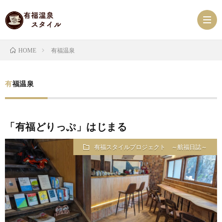
有福温泉
HOME
有
有福温泉
福
ス
「有福どりっぷ」はじまる
温
ケ
有
有福スタイルプロジェクト ～航福日誌～
泉
ジ
福
有
NEW
ュ
ス
福
有
ー
タ
珈
福
べ