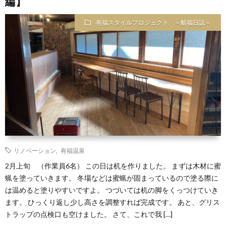
編】
～
有福スタイルプロジェクト ～航福日誌～
航
福
日
誌
～
リノベーション
,
有福温泉
2月上旬 （作業員6名） この日は机を作りました。 まずは木材に蜜
蝋を塗っていきます。 冬場などは蜜蝋が固まっているので塗る際に
は温めると塗りやすいですよ。 つづいては机の脚をくっつけていき
ます。 ひっくり返し少し高さを調整すれば完成です。 あと、グリス
トラップの点検口も空けました。 さて、これで我 […]