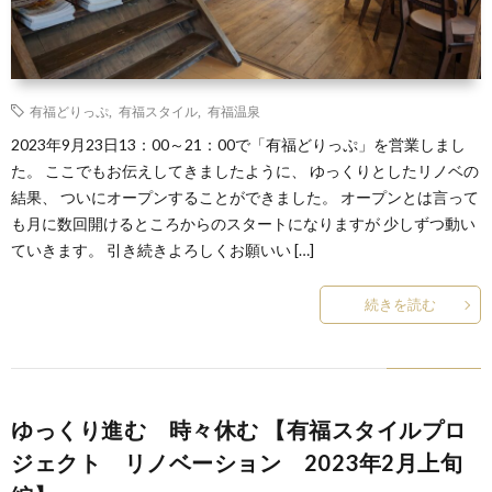
ル
イ
琲
温
き
about
ル
泉
論!!
us
有福どりっぷ
,
有福スタイル
,
有福温泉
2023年9月23日13：00～21：00で「有福どりっぷ」を営業しまし
プ
info
た。 ここでもお伝えしてきましたように、 ゆっくりとしたリノベの
結果、 ついにオープンすることができました。 オープンとは言って
ロ
も月に数回開けるところからのスタートになりますが 少しずつ動い
ていきます。 引き続きよろしくお願いい […]
ジ
続きを読む
ェ
ク
ゆっくり進む 時々休む 【有福スタイルプロ
ト
ジェクト リノベーション 2023年2月上旬